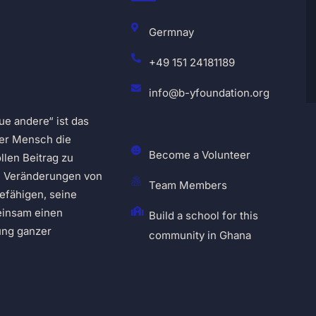
Germnay
+49 151 24181189
info@b-yfoundation.org
ue andere“ ist das
eder Mensch die
Become a Volunteer
llen Beitrag zu
te Veränderungen von
Team Members
efähigen, seine
einsam einen
Build a school for this
ung ganzer
community in Ghana