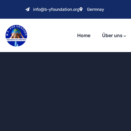
info@b-yfoundation.org
Germnay
Home
Über uns